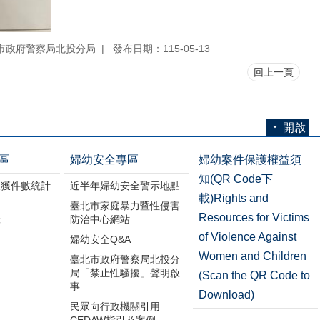
市政府警察局北投分局
發布日期：115-05-13
回上一頁
開啟
區
婦幼安全專區
婦幼案件保護權益須
知(QR Code下
破獲件數統計
近半年婦幼安全警示地點
載)Rights and
臺北市家庭暴力暨性侵害
Resources for Victims
錄
防治中心網站
of Violence Against
婦幼安全Q&A
Women and Children
臺北市政府警察局北投分
局「禁止性騷擾」聲明啟
(Scan the QR Code to
事
Download)
民眾向行政機關引用
CEDAW指引及案例