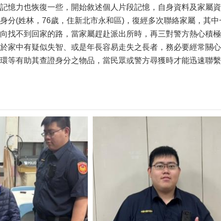
記憶力也恢復一些，開始敘述個人片段記憶，自身資料及家屬資
身分(姓林，76歲，住新北市永和區)，復經多次聯絡家屬，其
向找不到回家的路，當家屬趕赴派出所時，再三對警方熱心積極
於家中有疑似失智、或是年長容易走失之長者，務必要經常關心
環等有助其查證身分之物品，當民眾或警方尋獲時才能迅速聯繫