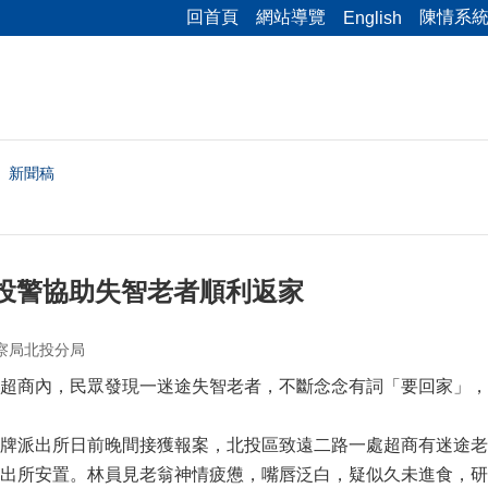
回首頁
網站導覽
陳情系
English
新聞稿
北投警協助失智老者順利返家
察局北投分局
超商內，民眾發現一迷途失智老者，不斷念念有詞「要回家」，
牌派出所日前晚間接獲報案，北投區致遠二路一處超商有迷途老
出所安置。林員見老翁神情疲憊，嘴唇泛白，疑似久未進食，研