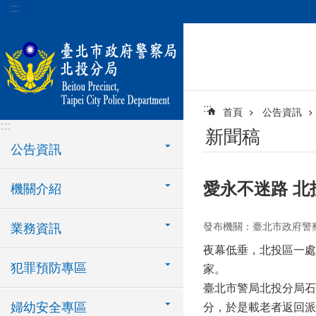
:::
跳到主要內容區塊
:::
首頁
公告資訊
:::
新聞稿
公告資訊
愛永不迷路 
機關介紹
發布機關：臺北市政府警
業務資訊
夜幕低垂，北投區一處
犯罪預防專區
家。
臺北市警局北投分局石
婦幼安全專區
分，於是載老者返回派