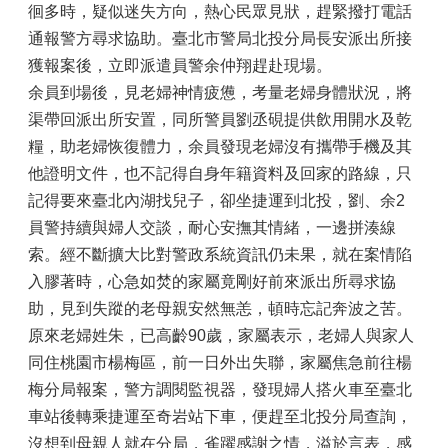
徊多時，疑似迷失方向，熱心民眾見狀，趕緊撥打電話
通報警方尋求協助。臺北市警局北投分局長安派出所接
獲報案後，立即派遣員警余仲翔趕赴現場。
余員到場後，見老婦神情疲憊，考量老婦身體狀況，將
渠帶回派出所安置，同所警員劉丞硯提供飲用開水及乾
糧，助老婦恢復體力，余員發現老婦沒有攜帶手機及其
他證明文件，也不記得自身年籍資料及回家的路線，只
記得要來臺北內湖找兒子，卻坐捷運到北投，劉、余2
員警持續與婦人交談，耐心安撫其情緒，一邊拼湊線
索。經不斷擴大比對警政系統資訊仍未果，就在案情陷
入膠著時，心急如焚的家屬竟剛好前來派出所尋求協
助，見到失蹤的老母親安然無恙，頓時忘記奔波之苦。
原來老婦姓朱，已高齡90歲，家屬表示，老婦人與家人
同住桃園市楊梅區，前一日外出失聯，家屬焦急前往楊
梅分局報案，警方調閱監視器，發現婦人搭火車至臺北
車站後轉乘捷運至奇岩站下車，便趕至北投分局查詢，
沒想到母親人就在分局，雀躍感謝之情，溢於言表，感