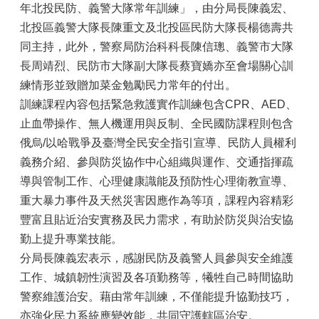
年北投民防、義警大隊常年訓練」，由分局長陳義宏、
北投區義警大隊長陳重文及北投區民防大隊長楊德壽共
同主持，此外，警察局防治科科長陳信璁、義警市大隊
長周靖烈、民防市大隊副大隊長蔡寶嬌亦至會場關心訓
練情形並致贈加菜金勉勵民力常年的付出。
訓練課程內容包括緊急救護實作訓練包含CPR、AED、
止血帶操作、無人機運用與反制、全民國防課程則包含
俄烏/以哈戰爭及臺灣全民安全指引宣導、民防人員權利
義務介紹、參與防災協作中心組織與運作、交通指揮疏
導與管制工作、心理健康識能及預防性心理衛教宣導、
重大暴力事件及天然災害因應作為等項，課程內容精彩
豐富且貼近治安實務及民力需求，有助於防災與治安協
勤上提升專業技能。
分局長陳義宏表示，感謝民防及義警人員參與安全維護
工作、城鎮韌性演習及各項勤務等，犧牲自己時間協助
警察維護治安。藉由常年訓練，不僅能提升協勤技巧，
亦強化民力系統應變效能，共同守護轄區治安。