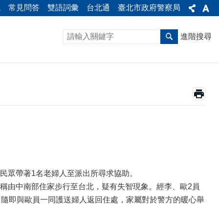
統
常見問答
雙語詞彙
台北通
臺北市政府警察局
進階搜尋
民眾帶著1名老婦人至派出所尋求協助。
稱由中南部住家步行至台北，疑有失智現象。經李、歐2員
，隨即與歐員一同護送婦人返回住處，家屬對於警方的暖心舉