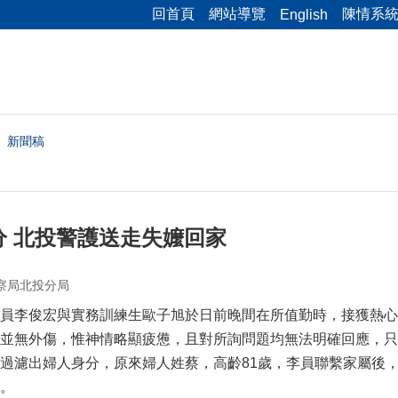
回首頁
網站導覽
陳情系
English
新聞稿
分 北投警護送走失嬤回家
察局北投分局
員李俊宏與實務訓練生歐子旭於日前晚間在所值勤時，接獲熱心
並無外傷，惟神情略顯疲憊，且對所詢問題均無法明確回應，只
過濾出婦人身分，原來婦人姓蔡，高齡81歲，李員聯繫家屬後
。