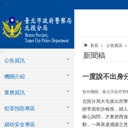
:::
跳到主要內容區塊
:::
首頁
公告資訊
:::
新聞稿
公告資訊
一度說不出身
機關介紹
發布機關：臺北市政府警
業務資訊
北投分局大屯派出所警
犯罪預防專區
經李員初步檢視，婦人
耐心詢問，才東拼西湊
婦幼安全專區
動，一再表達感謝之意