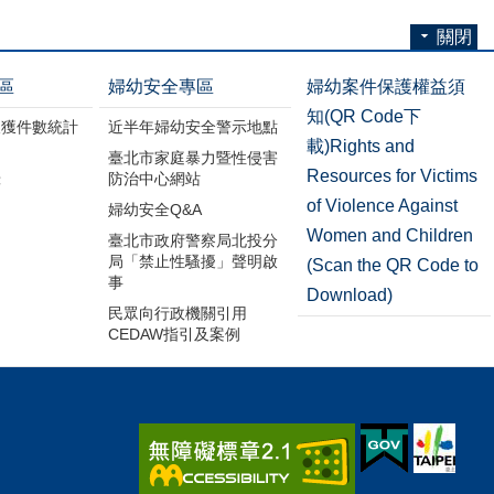
關閉
區
婦幼安全專區
婦幼案件保護權益須
知(QR Code下
破獲件數統計
近半年婦幼安全警示地點
載)Rights and
臺北市家庭暴力暨性侵害
Resources for Victims
錄
防治中心網站
of Violence Against
婦幼安全Q&A
Women and Children
臺北市政府警察局北投分
局「禁止性騷擾」聲明啟
(Scan the QR Code to
事
Download)
民眾向行政機關引用
CEDAW指引及案例