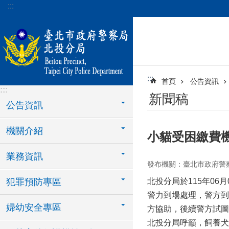
:::
跳到主要內容區塊
:::
首頁
公告資訊
:::
新聞稿
公告資訊
機關介紹
小貓受困繳費
業務資訊
發布機關：臺北市政府警
犯罪預防專區
北投分局於115年0
警力到場處理，警方到
婦幼安全專區
方協助，後續警方試圖
北投分局呼籲，飼養犬