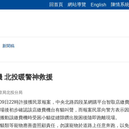
回首頁
網站導覽
陳情系
English
新聞稿
機 北投暖警神救援
察局北投分局
6月09日22時許接獲民眾報案，中央北路四段某網購平台智取店
場後初步確認該店繳費機台有貓叫聲，而報案民眾向警方表示因
搬動該繳費機時受困小貓從縫隙鑽出脫困後隨即跑離現場。
貓類等寵物應善盡照顧責任，勿讓寵物於道路上任意奔跑，以免