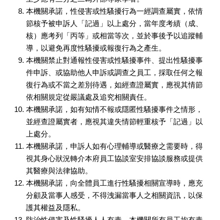
本機關承諾，性侵害或性騷擾行為一經調查屬實，依情
節核予被申訴人「記過」以上處分，當年度考績（成、
核）應考列「丙等」或相當等次，並於事後予以追蹤輔
導，以避免再度性騷擾或報復行為之產生。
本機關禁止對通報性侵害或性騷擾事件、提出性騷擾事
件申訴、或協助他人申訴或調查之員工，採取任何之報
復行為或不當之差別待遇，如經查證屬實，應視其情節
依相關規定從嚴議處及追究相關責任。
本機關承諾，如有知情不報或隱匿性騷擾事件之情形，
並經查證屬實者，應視其違失情節輕重核予「記過」以
上處分。
本機關承諾，申訴人如有心理輔導或醫療之需要時，得
視其身心狀況轉介本府員工協談室安排協談服務或提供
其醫療與法律協助。
本機關承諾，向全體員工進行性騷擾相關宣導時，應充
分顧及當事人感受，不得洩漏當事人之相關資訊，以保
護其權益及隱私。
防治性侵害及性騷擾人人有責，本機關所有員工均有責