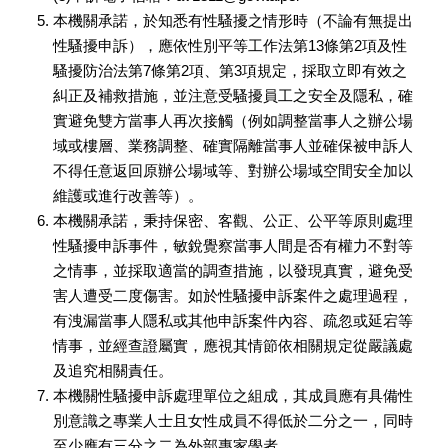
本機關承諾，於知悉有性騷擾之情形時（不論有無提出
性騷擾申訴），應依性別平等工作法第13條第2項及性
騷擾防治法第7條第2項、第3項規定，採取立即有效之
糾正及補救措施，並注意受騷擾員工之安全及隱私，確
實避免雙方當事人再次接觸（例如調整當事人之辦公場
域或樓層、業務調整、確實隔離當事人並確保被申訴人
不得任意返回原辦公場域等、對辦公場域空間安全加以
維護或進行改善等）。
本機關承諾，秉持保密、客觀、公正、公平等原則處理
性騷擾申訴事件，敏銳覺察當事人間是否有權力不對等
之情事，並採取適當的調查措施，以發現真實，避免受
害人遭受二度傷害。如於性騷擾申訴案件之處理過程，
有洩漏當事人隱私或其他申訴案件內容、疏忽或延宕等
情事，並經查證屬實，應視其情節依相關規定從嚴議處
及追究相關責任。
本機關性騷擾申訴處理單位之組成，其成員應有具備性
別意識之專業人士且女性成員不得低於二分之一，同時
至少應有三分之二為外部專家學者。