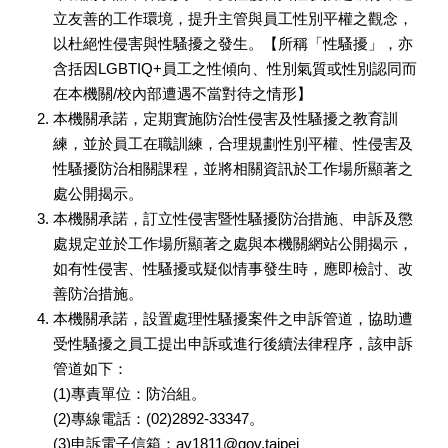
立友善的工作環境，提升主管與員工性別平權之觀念，
以杜絕性侵害與性騷擾之發生。【所稱「性騷擾」，亦
含括因LGBTIQ+員工之性傾向、性別氣質或性別認同而
在本機關/校內部遭遇不當對待之情形】
本機關承諾，定期實施防治性侵害及性騷擾之教育訓
練，並於員工在職訓練，合理規劃性別平權、性侵害及
性騷擾防治相關課程，並將相關資訊於工作場所顯著之
處公開揭示。
本機關承諾，訂立性侵害暨性騷擾防治措施、申訴及懲
處規定並於工作場所顯著之處與本機關網站公開揭示，
如有性侵害、性騷擾或疑似情事發生時，應即檢討、改
善防治措施。
本機關承諾，設置處理性騷擾案件之申訴管道，協助遭
受性騷擾之員工提出申訴或進行後續法律程序，該申訴
管道如下：
(1)專責單位：防治組。
(2)專線電話：(02)2892-33347。
(3)申訴電子信箱：av1811@gov.taipei