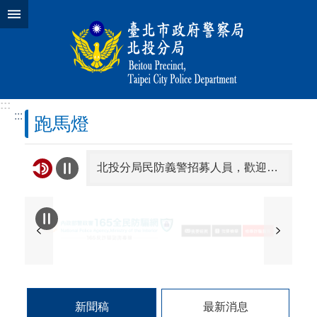
跳到主要內容區塊
:::
:::
跑馬燈
北投分局民防義警招募人員，歡迎有興趣的民眾踴躍參加民防義警，一同守護家園!
2026總統盃黑客松徵件至8/31，詳見「總統盃黑客松」網站。
110為緊急報案電話，若案件屬諮詢或檢舉、陳情性質，可撥打內政部1996服務熱線或本市1999市民熱線。
臺北市2026城鎮韌性(防空)演習訂於115年8月13日(星期四)14 時30分至15時實施，全市人、車及各場所均須配合管制與避難演練，以免受罰。
新聞稿
最新消息
因應「2026城鎮韌性（防空）演習」首次實施「行動網路降速演練」，國家通訊傳播委員會官網連結演練宣導專區。