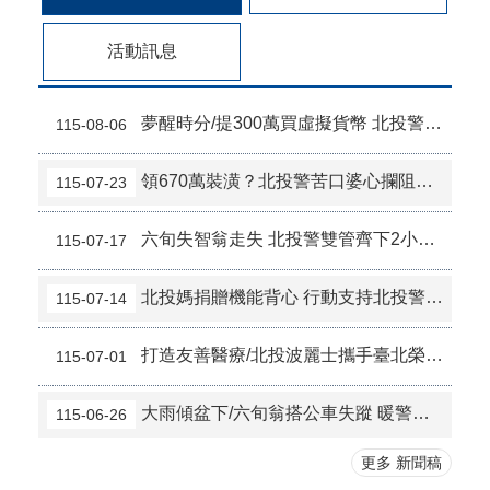
活動訊息
夢醒時分/提300萬買虛擬貨幣 北投警銀聯手即時阻詐
115-08-06
領670萬裝潢？北投警苦口婆心攔阻詐騙
115-07-23
六旬失智翁走失 北投警雙管齊下2小時尋獲
115-07-17
北投媽捐贈機能背心 行動支持北投警維護治安
115-07-14
打造友善醫療/北投波麗士攜手臺北榮總向詐騙與醫療暴力說不
115-07-01
大雨傾盆下/六旬翁搭公車失蹤 暖警電眼搜救助團圓
115-06-26
更多 新聞稿