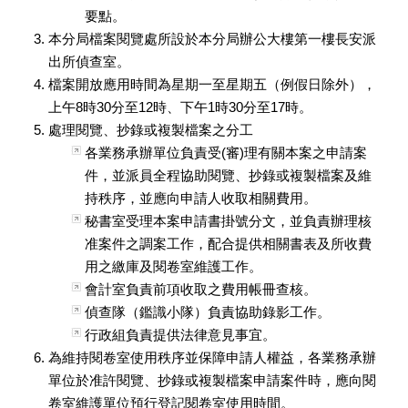
要點。
本分局檔案閱覽處所設於本分局辦公大樓第一樓長安派
出所偵查室。
檔案開放應用時間為星期一至星期五（例假日除外），
上午8時30分至12時、下午1時30分至17時。
處理閱覽、抄錄或複製檔案之分工
各業務承辦單位負責受(審)理有關本案之申請案
件，並派員全程協助閱覽、抄錄或複製檔案及維
持秩序，並應向申請人收取相關費用。
秘書室受理本案申請書掛號分文，並負責辦理核
准案件之調案工作，配合提供相關書表及所收費
用之繳庫及閱卷室維護工作。
會計室負責前項收取之費用帳冊查核。
偵查隊（鑑識小隊）負責協助錄影工作。
行政組負責提供法律意見事宜。
為維持閱卷室使用秩序並保障申請人權益，各業務承辦
單位於准許閱覽、抄錄或複製檔案申請案件時，應向閱
卷室維護單位預行登記閱卷室使用時間。